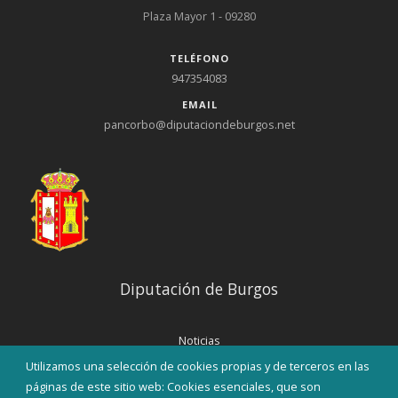
Plaza Mayor 1 - 09280
TELÉFONO
947354083
EMAIL
pancorbo@diputaciondeburgos.net
Diputación de Burgos
Noticias
Eventos
Utilizamos una selección de cookies propias y de terceros en las
Corporación Municipal
páginas de este sitio web: Cookies esenciales, que son