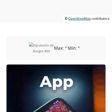
©
OpenStreetMap
contributors.
Max: º Mín: º