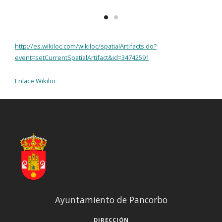
http://es.wikiloc.com/wikiloc/spatialArtifacts.do?
event=setCurrentSpatialArtifact&id=34742591
Enlace Wikiloc
Ayuntamiento de Pancorbo
DIRECCIÓN