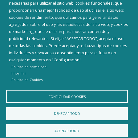
Teléfonos de interés
necesarias para utilizar el sitio web; cookies funcionales, que
proporcionan una mejor facilidad de uso al utilizar el sitio web;
INICIAR SESIÓN
cookies de rendimiento, que utilizamos para generar datos
MAPA WEB
agregados sobre el uso y las estadísticas del sitio web; y cookies
de marketing, que se utilizan para mostrar contenido y
publicidad relevantes. Si elige "ACEPTAR TODO", acepta el uso
de todas las cookies. Puede aceptar y rechazar tipos de cookies
individuales y revocar su consentimiento para el futuro en
cualquier momento en "Configuración".
Política de privacidad
Imprimir
Politica de Cookies
CONFIGURAR COOKIES
Aviso Legal
Política de privacidad
Política de Cookies
DENEGAR TODO
Declaración de accesibilidad
ACEPTAR TODO
Diputación de Burgos