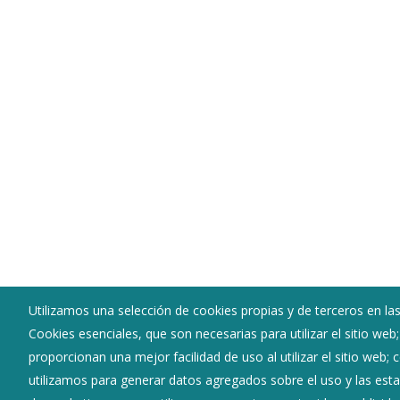
Utilizamos una selección de cookies propias y de terceros en las
Cookies esenciales, que son necesarias para utilizar el sitio web
Ayuntamiento de Pancorbo
proporcionan una mejor facilidad de uso al utilizar el sitio web;
:
Plaza Mayor 1 - 09280
utilizamos para generar datos agregados sobre el uso y las estad
:
947354083