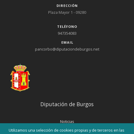
DIRECCIÓN
Plaza Mayor 1 - 09280
TELÉFONO
947354083
EMAIL
pancorbo@diputaciondeburgos.net
Diputación de Burgos
Noticias
Eventos
Utilizamos una selección de cookies propias y de terceros en las