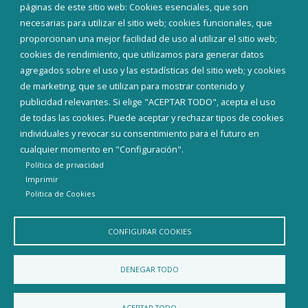
Corporación Municipal
páginas de este sitio web: Cookies esenciales, que son
Teléfonos de interés
necesarias para utilizar el sitio web; cookies funcionales, que
proporcionan una mejor facilidad de uso al utilizar el sitio web;
INICIAR SESIÓN
cookies de rendimiento, que utilizamos para generar datos
MAPA WEB
agregados sobre el uso y las estadísticas del sitio web; y cookies
de marketing, que se utilizan para mostrar contenido y
publicidad relevantes. Si elige "ACEPTAR TODO", acepta el uso
de todas las cookies. Puede aceptar y rechazar tipos de cookies
individuales y revocar su consentimiento para el futuro en
cualquier momento en "Configuración".
Política de privacidad
Imprimir
Politica de Cookies
CONFIGURAR COOKIES
Aviso Legal
Política de privacidad
Política de Cookies
DENEGAR TODO
Declaración de accesibilidad
ACEPTAR TODO