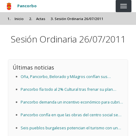
Pasar al contenido principal
Pancorbo
Inicio
Actas
Sesión Ordinaria 26/07/2011
Sesión Ordinaria 26/07/2011
Últimas noticias
Oña, Pancorbo, Belorado y Milagros confían sus
proyectos al 2% Cultural
Pancorbo fía todo al 2% Cultural tras frenar su plan
arqueológico
Pancorbo demanda un incentivo económico para cubrir
la plaza vacante de su consultorio médico
Pancorbo confía en que las obras del centro social sean
"inminentes" para garantizar la ayuda europea
Seis pueblos burgaleses potencian el turismo con un
servicio de alquiler de bicis eléctricas