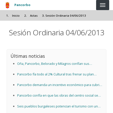
Pasar al contenido principal
Pancorbo
Inicio
Actas
Sesión Ordinaria 04/06/2013
Sesión Ordinaria 04/06/2013
Últimas noticias
Oña, Pancorbo, Belorado y Milagros confían sus
proyectos al 2% Cultural
Pancorbo fía todo al 2% Cultural tras frenar su plan
arqueológico
Pancorbo demanda un incentivo económico para cubrir
la plaza vacante de su consultorio médico
Pancorbo confía en que las obras del centro social sean
"inminentes" para garantizar la ayuda europea
Seis pueblos burgaleses potencian el turismo con un
servicio de alquiler de bicis eléctricas